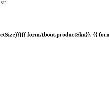
 gar.
tSize)}}
{{ formAbout.productSku}}. {{ f