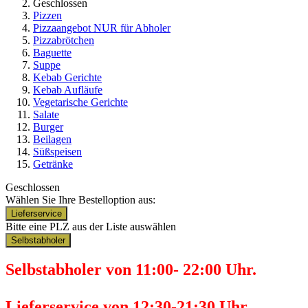
Geschlossen
Pizzen
Pizzaangebot NUR für Abholer
Pizzabrötchen
Baguette
Suppe
Kebab Gerichte
Kebab Aufläufe
Vegetarische Gerichte
Salate
Burger
Beilagen
Süßspeisen
Getränke
Geschlossen
Wählen Sie Ihre Bestelloption aus:
Lieferservice
Bitte eine PLZ aus der Liste auswählen
Selbstabholer
Selbstabholer von 11:00- 22:00 Uhr.
Lieferservice von 12:30-21:30 Uhr