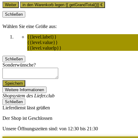
Weiter
in den Warenkorb legen
{{ getGrandTotal()}}
€
Schließen
Wählen Sie eine Größe aus:
{{level.label}}
{{level.value}}
{{level.valuelp}}
Schließen
Sonderwünsche?
Speichern
Weitere Informationen
Shopsystem des Liefer.club
Schließen
Lieferdienst lässt grüßen
Der Shop ist Geschlossen
Unsere Öffnungszeiten sind: von 12:30 bis 21:30