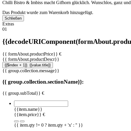
Chilli Bistro & Imbiss macht Gifhorn glücklich. Wunschlos, ganz und
Das Produkt wurde zum Warenkorb hinzugefügt.
Schließen
Extras
01
{{decodeURIComponent(formAbout.produc
{{ formAbout.productPrice}} €
{{ formAbout.productDescr}}
{{$index + 1}}. {{value.title}}
{{ group.collection.message}}
{{ group.collection.sectionName}}:
{{ group.subTotal}} €
{{item.name}}
{{item.price}} €
{{ item.qty != 0 ? item.qty + 'x' : '' }}