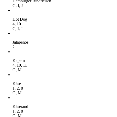
Hamburger Rindfleisch
G,
I,
J
Hot Dog
4,
10
C,
I,
J
Jalapenos
2
Kapern
4,
10,
11
G,
M
Käse
1,
2,
8
G,
M
Käserand
1,
2,
8
G,
M