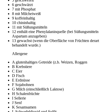
5
geschwefelt
6
geschwärzt
7
mit Phosphat
8
mit Milcheiweiß
9
koffeinhaltig
10
chininhaltig
11
mit Süßungsmitteln
12
enthält eine Phenylalaninquelle (bei Süßungsmitteln
Aspartam anzugeben)
13
gewachst (wenn die Oberfläche von Früchten derart
behandelt wurde.)
Allergene
A
glutenhaltiges Getreide (z.b. Weizen, Roggen
B
Krebstiere
C
Eier
D
Fisch
E
Erdnüsse
F
Sojabohnen
G
Milch (einschließlich Laktose)
H
Schalenfrüchte
I
Sellerie
J
Senf
K
Sesamsamen
L
Schwefeldioxid und Sulfit