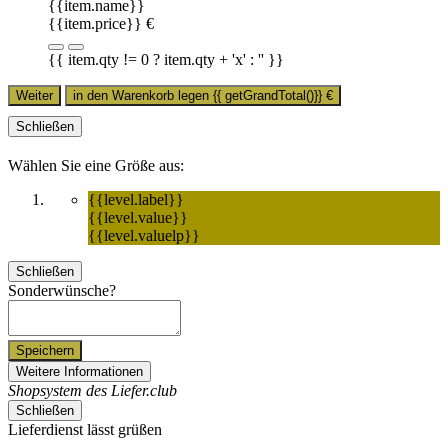
{{item.name}}
{{item.price}} €
{{ item.qty != 0 ? item.qty + 'x' : '' }}
Weiter
in den Warenkorb legen
{{ getGrandTotal()}}
€
Schließen
Wählen Sie eine Größe aus:
{{level.label}}
{{level.value}}
{{level.valuelp}}
Schließen
Sonderwünsche?
Speichern
Weitere Informationen
Shopsystem des Liefer.club
Schließen
Lieferdienst lässt grüßen