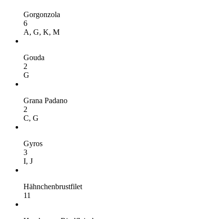
Gorgonzola
6
A,
G,
K,
M
Gouda
2
G
Grana Padano
2
C,
G
Gyros
3
I,
J
Hähnchenbrustfilet
11