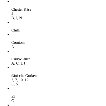
Chester Käse
4
B,
J,
N
Chilli
Croutons
A
Curry-Sauce
A,
C,
I,
J
dänische Gurken
3,
7,
10,
12
L,
N
Ei
C