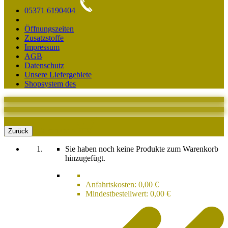
05371 6190404
Öffnungszeiten
Zusatzstoffe
Impressum
AGB
Datenschutz
Unsere Liefergebiete
Shopsystem des
0
Warenkorb
Zurück
Sie haben noch keine Produkte zum Warenkorb
hinzugefügt.
Anfahrtskosten:
0,00 €
Mindestbestellwert:
0,00 €