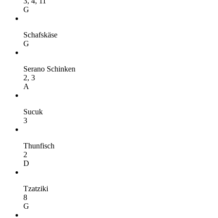
3,
4,
11
G
Schafskäse
G
Serano Schinken
2,
3
A
Sucuk
3
Thunfisch
2
D
Tzatziki
8
G