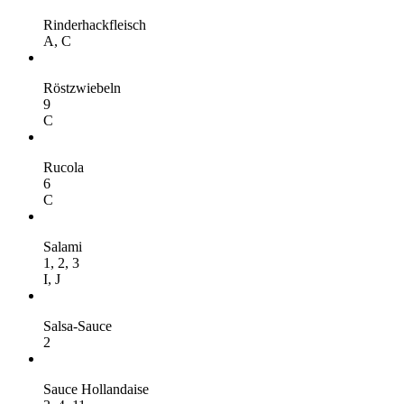
Rinderhackfleisch
A,
C
Röstzwiebeln
9
C
Rucola
6
C
Salami
1,
2,
3
I,
J
Salsa-Sauce
2
Sauce Hollandaise