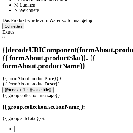
M
Lupinen
N
Weichtiere
Das Produkt wurde zum Warenkorb hinzugefügt.
Schließen
Extras
01
{{decodeURIComponent(formAbout.produc
{{ formAbout.productSku}}. {{
formAbout.productName}}
{{ formAbout.productPrice}} €
{{ formAbout.productDescr}}
{{$index + 1}}. {{value.title}}
{{ group.collection.message}}
{{ group.collection.sectionName}}:
{{ group.subTotal}} €